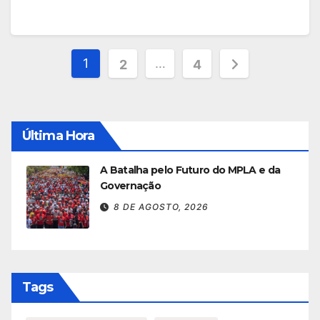
Paginação
1
…
2
4
dos
conteúdos
Última Hora
A Batalha pelo Futuro do MPLA e da
Governação
8 DE AGOSTO, 2026
Tags