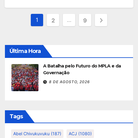
Paginação
1
…
2
9
dos
conteúdos
Última Hora
A Batalha pelo Futuro do MPLA e da
Governação
8 DE AGOSTO, 2026
Tags
Abel Chivukuvuku
(187)
ACJ
(1080)