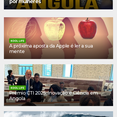
por mulheres
KOOL LIFE
A próxima aposta da Apple é ler a sua
mente
KOOL LIFE
Prémio CTI 2025: Inovação e Ciência em
Angola