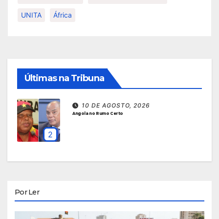
UNITA
África
Últimas na Tribuna
10 DE AGOSTO, 2026
idade
Angola no Rumo Certo
2
Por Ler