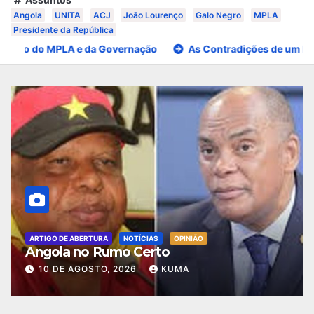
Angola
UNITA
ACJ
João Lourenço
Galo Negro
MPLA
Presidente da República
Certo
A Batalha pelo Futuro do MPLA e da Governação
ARTIGO DE ABERTURA
NOTÍCIAS
OPINIÃO
A Batalha pelo Futuro do MPLA e da
Governação
8 DE AGOSTO, 2026
KUMA