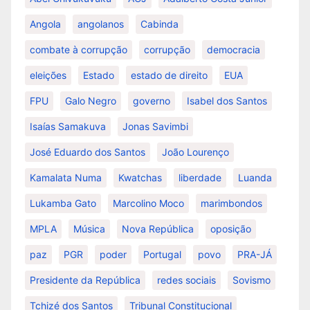
Angola
angolanos
Cabinda
combate à corrupção
corrupção
democracia
eleições
Estado
estado de direito
EUA
FPU
Galo Negro
governo
Isabel dos Santos
Isaías Samakuva
Jonas Savimbi
José Eduardo dos Santos
João Lourenço
Kamalata Numa
Kwatchas
liberdade
Luanda
Lukamba Gato
Marcolino Moco
marimbondos
MPLA
Música
Nova República
oposição
paz
PGR
poder
Portugal
povo
PRA-JÁ
Presidente da República
redes sociais
Sovismo
Tchizé dos Santos
Tribunal Constitucional