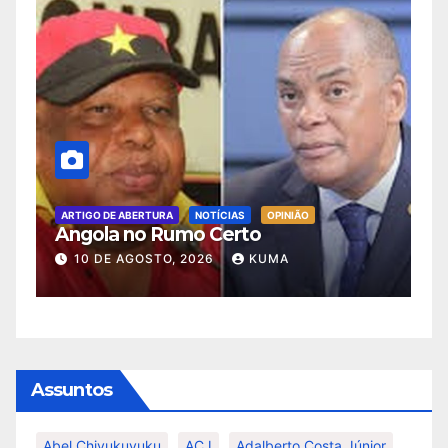
ARTIGO DE ABERTURA
NOTÍCIAS
OPINIÃO
A Batalha pelo Futuro do MPLA e da
Governação
8 DE AGOSTO, 2026
KUMA
Assuntos
Abel Chivukuvuku
ACJ
Adalberto Costa Júnior