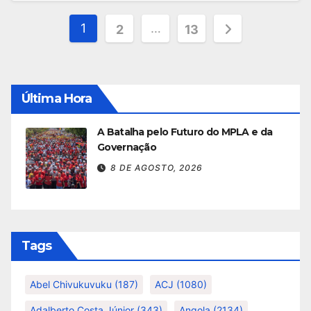
Paginação
1
…
2
13
dos
conteúdos
Última Hora
A Batalha pelo Futuro do MPLA e da
Governação
8 DE AGOSTO, 2026
Tags
Abel Chivukuvuku
(187)
ACJ
(1080)
Adalberto Costa Júnior
(343)
Angola
(2134)