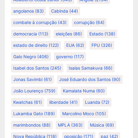
angolanos
(83)
Cabinda
(44)
combate à corrupção
(43)
corrupção
(64)
democracia
(113)
eleições
(86)
Estado
(138)
estado de direito
(122)
EUA
(62)
FPU
(326)
Galo Negro
(406)
governo
(117)
Isabel dos Santos
(245)
Isaías Samakuva
(66)
Jonas Savimbi
(61)
José Eduardo dos Santos
(90)
João Lourenço
(759)
Kamalata Numa
(60)
Kwatchas
(61)
liberdade
(41)
Luanda
(72)
Lukamba Gato
(189)
Marcolino Moco
(105)
marimbondos
(88)
MPLA
(363)
Música
(69)
Nova República
(118)
oposição
(171)
paz
(42)