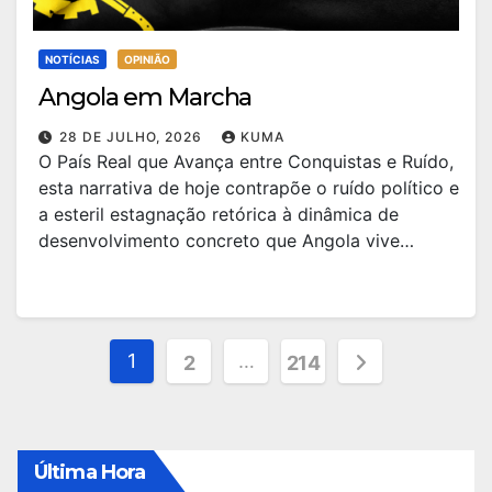
NOTÍCIAS
OPINIÃO
Angola em Marcha
28 DE JULHO, 2026
KUMA
O País Real que Avança entre Conquistas e Ruído,
esta narrativa de hoje contrapõe o ruído político e
a esteril estagnação retórica à dinâmica de
desenvolvimento concreto que Angola vive…
Paginação
1
…
2
214
dos
conteúdos
Última Hora