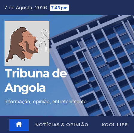
Skip
7 de Agosto, 2026
7:43 pm
to
content
Tribuna de
Angola
Informação, opinião, entretenimento
NOTÍCIAS & OPINIÃO
KOOL LIFE