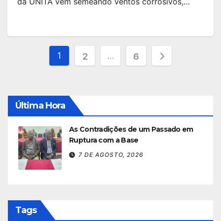
da UNITA vem semeando ventos corrosivos,…
Paginação
1
…
2
6
dos
conteúdos
Última Hora
As Contradições de um Passado em
Ruptura com a Base
7 DE AGOSTO, 2026
Tags