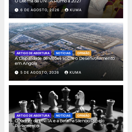
O Dilema da UNITA Rumo a 2027
6 DE AGOSTO, 2026
KUMA
ARTIGO DE ABERTURA
NOTÍCIAS
OPINIÃO
A Disparidade de Visões sobre o Desenvolvimento
em Angola
5 DE AGOSTO, 2026
KUMA
ARTIGO DE ABERTURA
NOTÍCIAS
OPINIÃO
O Xadrez da UNITA e a Batalha Silenciosa pelo
Parlamento