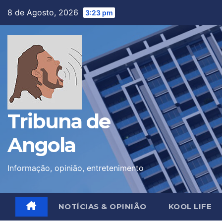
Skip
8 de Agosto, 2026
3:23 pm
to
content
Tribuna de
Angola
Informação, opinião, entretenimento
NOTÍCIAS & OPINIÃO
KOOL LIFE