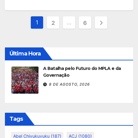
Paginação
1
…
2
6
dos
conteúdos
Última Hora
A Batalha pelo Futuro do MPLA e da
Governação
8 DE AGOSTO, 2026
Tags
Abel Chivukuvuku
(187)
ACJ
(1080)