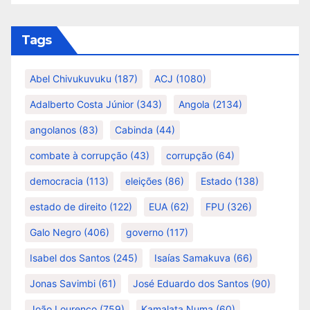
Tags
Abel Chivukuvuku
(187)
ACJ
(1080)
Adalberto Costa Júnior
(343)
Angola
(2134)
angolanos
(83)
Cabinda
(44)
combate à corrupção
(43)
corrupção
(64)
democracia
(113)
eleições
(86)
Estado
(138)
estado de direito
(122)
EUA
(62)
FPU
(326)
Galo Negro
(406)
governo
(117)
Isabel dos Santos
(245)
Isaías Samakuva
(66)
Jonas Savimbi
(61)
José Eduardo dos Santos
(90)
João Lourenço
(759)
Kamalata Numa
(60)