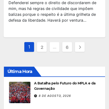
Defenderei sempre o direito de discordarem de
mim, mas há regras de civilidade que impõem
balizas porque o respeito é a última grilheta de
defesa da liberdade. Haverá por ventura…
Paginação
1
…
2
6
dos
conteúdos
Última Hora
A Batalha pelo Futuro do MPLA e da
Governação
8 DE AGOSTO, 2026