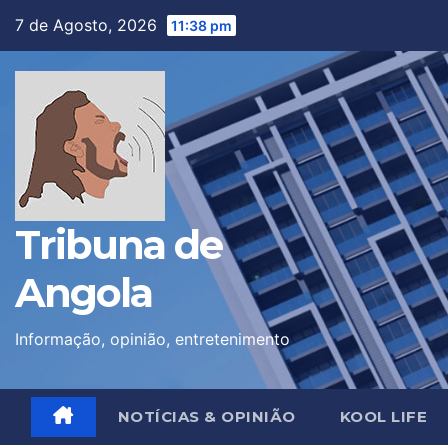
Skip
7 de Agosto, 2026
11:38 pm
to
content
Tribuna de
Angola
Informação, opinião, entretenimento
NOTÍCIAS & OPINIÃO
KOOL LIFE