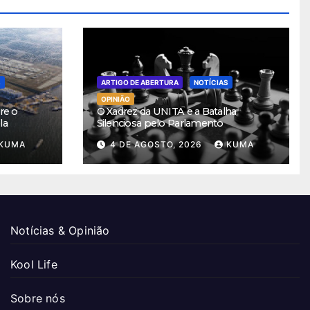
S
ARTIGO DE ABERTURA
NOTÍCIAS
OPINIÃO
re o
O Xadrez da UNITA e a Batalha
la
Silenciosa pelo Parlamento
KUMA
4 DE AGOSTO, 2026
KUMA
Notícias & Opinião
Kool Life
Sobre nós