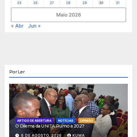
25
26
27
28
29
30
31
Maio 2026
« Abr
Jun »
Por Ler
ARTIGO DE ABERTURA
NOTÍCIAS
OPINIÃO
O Dilema da UNITA Rumo a 2027
6 DE AGOSTO, 2026
KUMA