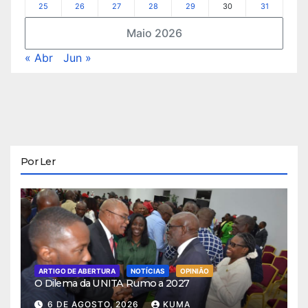
25
26
27
28
29
30
31
Maio 2026
« Abr
Jun »
Por Ler
ARTIGO DE ABERTURA
NOTÍCIAS
OPINIÃO
O Dilema da UNITA Rumo a 2027
6 DE AGOSTO, 2026
KUMA