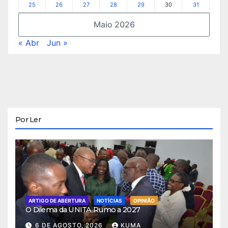
25
26
27
28
29
30
31
Maio 2026
« Abr
Jun »
Por Ler
ARTIGO DE ABERTURA
NOTÍCIAS
OPINIÃO
O Dilema da UNITA Rumo a 2027
6 DE AGOSTO, 2026
KUMA