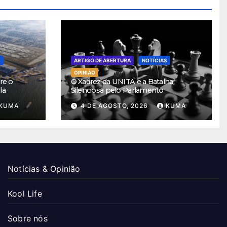
S
ARTIGO DE ABERTURA
NOTÍCIAS
OPINIÃO
re o
O Xadrez da UNITA e a Batalha
la
Silenciosa pelo Parlamento
KUMA
4 DE AGOSTO, 2026
KUMA
Notícias & Opinião
Kool Life
Sobre nós