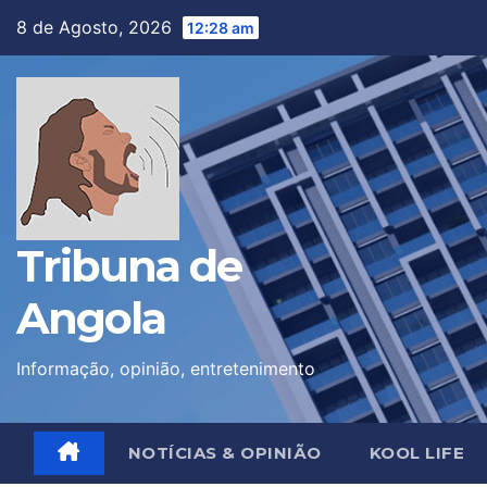
Skip
8 de Agosto, 2026
12:28 am
to
content
Tribuna de
Angola
Informação, opinião, entretenimento
NOTÍCIAS & OPINIÃO
KOOL LIFE