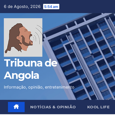
Skip
6 de Agosto, 2026
5:54 am
to
content
Tribuna de
Angola
Informação, opinião, entretenimento
NOTÍCIAS & OPINIÃO
KOOL LIFE