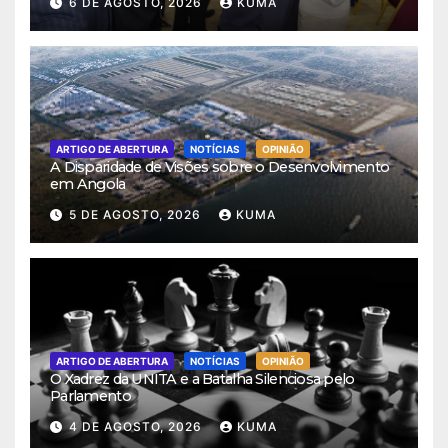
6 DE AGOSTO, 2026
KUMA
ARTIGO DE ABERTURA
NOTÍCIAS
OPINIÃO
A Disparidade de Visões sobre o Desenvolvimento
em Angola
5 DE AGOSTO, 2026
KUMA
ARTIGO DE ABERTURA
NOTÍCIAS
OPINIÃO
O Xadrez da UNITA e a Batalha Silenciosa pelo
Parlamento
4 DE AGOSTO, 2026
KUMA