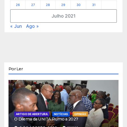
26
27
28
29
30
31
Julho 2021
« Jun
Ago »
Por Ler
ARTIGO DE ABERTURA
NOTÍCIAS
OPINIÃO
O Dilema da UNITA Rumo a 2027