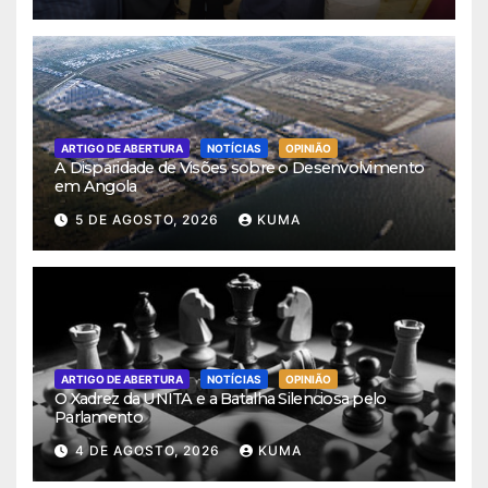
ARTIGO DE ABERTURA
NOTÍCIAS
OPINIÃO
A Disparidade de Visões sobre o Desenvolvimento
em Angola
5 DE AGOSTO, 2026
KUMA
ARTIGO DE ABERTURA
NOTÍCIAS
OPINIÃO
O Xadrez da UNITA e a Batalha Silenciosa pelo
Parlamento
4 DE AGOSTO, 2026
KUMA