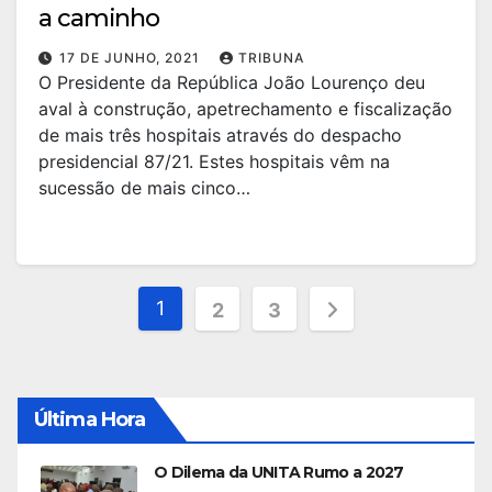
a caminho
17 DE JUNHO, 2021
TRIBUNA
O Presidente da República João Lourenço deu
aval à construção, apetrechamento e fiscalização
de mais três hospitais através do despacho
presidencial 87/21. Estes hospitais vêm na
sucessão de mais cinco…
Paginação
1
2
3
dos
conteúdos
Última Hora
O Dilema da UNITA Rumo a 2027