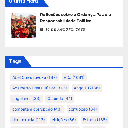
Última Hora
Reflexões sobre a Ordem, a Paz e a
Responsabilidade Política
10 DE AGOSTO, 2026
Tags
Abel Chivukuvuku
(187)
ACJ
(1081)
Adalberto Costa Júnior
(343)
Angola
(2136)
angolanos
(83)
Cabinda
(44)
combate à corrupção
(43)
corrupção
(64)
democracia
(113)
eleições
(86)
Estado
(138)