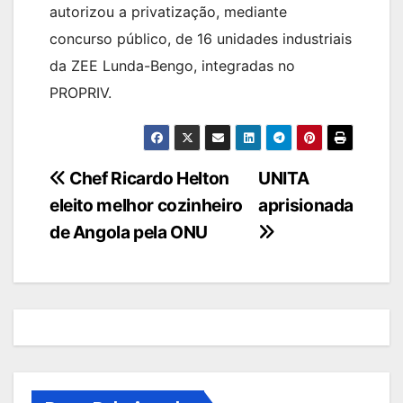
autorizou a privatização, mediante
concurso público, de 16 unidades industriais
da ZEE Lunda-Bengo, integradas no
PROPRIV.
Navegação
Chef Ricardo Helton
UNITA
eleito melhor cozinheiro
aprisionada
de
de Angola pela ONU
artigos