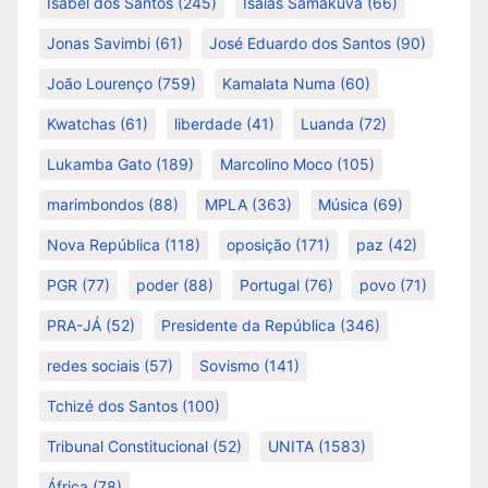
Isabel dos Santos
(245)
Isaías Samakuva
(66)
Jonas Savimbi
(61)
José Eduardo dos Santos
(90)
João Lourenço
(759)
Kamalata Numa
(60)
Kwatchas
(61)
liberdade
(41)
Luanda
(72)
Lukamba Gato
(189)
Marcolino Moco
(105)
marimbondos
(88)
MPLA
(363)
Música
(69)
Nova República
(118)
oposição
(171)
paz
(42)
PGR
(77)
poder
(88)
Portugal
(76)
povo
(71)
PRA-JÁ
(52)
Presidente da República
(346)
redes sociais
(57)
Sovismo
(141)
Tchizé dos Santos
(100)
Tribunal Constitucional
(52)
UNITA
(1583)
África
(78)