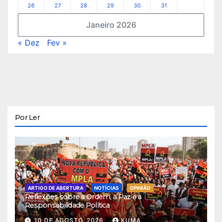
26
27
28
29
30
31
Janeiro 2026
« Dez
Fev »
Por Ler
ARTIGO DE ABERTURA
NOTÍCIAS
OPINIÃO
Reflexões sobre a Ordem, a Paz e a
Responsabilidade Política
10 DE AGOSTO, 2026
KUMA