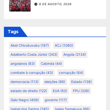
8 DE AGOSTO, 2026
Tags
Abel Chivukuvuku
(187)
ACJ
(1080)
Adalberto Costa Júnior
(343)
Angola
(2134)
angolanos
(83)
Cabinda
(44)
combate à corrupção
(43)
corrupção
(64)
democracia
(113)
eleições
(86)
Estado
(138)
estado de direito
(122)
EUA
(62)
FPU
(326)
Galo Negro
(406)
governo
(117)
Isabel dos Santos
(245)
Isaías Samakuva
(66)