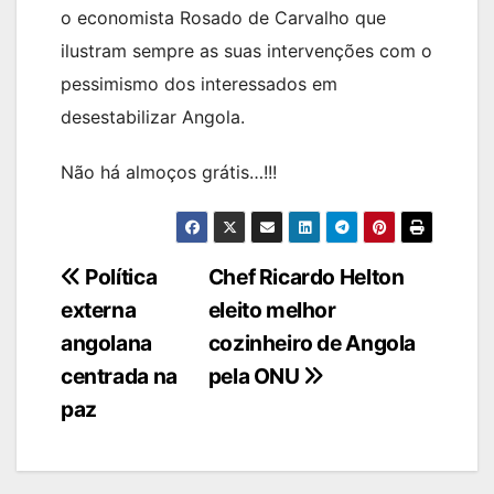
o economista Rosado de Carvalho que
ilustram sempre as suas intervenções com o
pessimismo dos interessados em
desestabilizar Angola.
Não há almoços grátis…!!!
Navegação
Política
Chef Ricardo Helton
externa
eleito melhor
de
angolana
cozinheiro de Angola
artigos
centrada na
pela ONU
paz