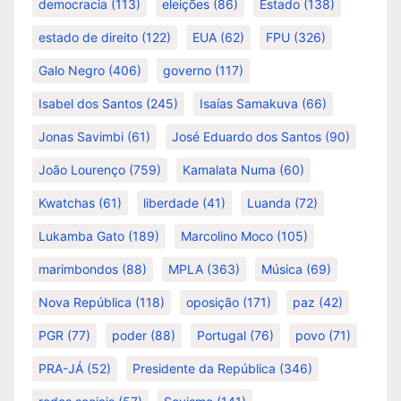
democracia
(113)
eleições
(86)
Estado
(138)
estado de direito
(122)
EUA
(62)
FPU
(326)
Galo Negro
(406)
governo
(117)
Isabel dos Santos
(245)
Isaías Samakuva
(66)
Jonas Savimbi
(61)
José Eduardo dos Santos
(90)
João Lourenço
(759)
Kamalata Numa
(60)
Kwatchas
(61)
liberdade
(41)
Luanda
(72)
Lukamba Gato
(189)
Marcolino Moco
(105)
marimbondos
(88)
MPLA
(363)
Música
(69)
Nova República
(118)
oposição
(171)
paz
(42)
PGR
(77)
poder
(88)
Portugal
(76)
povo
(71)
PRA-JÁ
(52)
Presidente da República
(346)