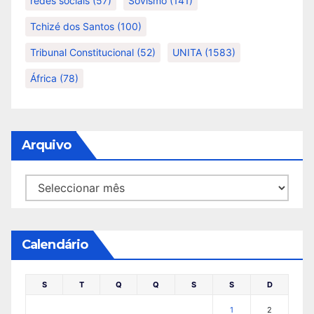
redes sociais
(57)
Sovismo
(141)
Tchizé dos Santos
(100)
Tribunal Constitucional
(52)
UNITA
(1583)
África
(78)
Arquivo
Arquivo
Calendário
S
T
Q
Q
S
S
D
1
2