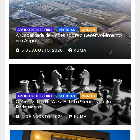
ARTIGO DE ABERTURA
NOTÍCIAS
OPINIÃO
A Disparidade de Visões sobre o Desenvolvimento
em Angola
5 DE AGOSTO, 2026
KUMA
ARTIGO DE ABERTURA
NOTÍCIAS
OPINIÃO
O Xadrez da UNITA e a Batalha Silenciosa pelo
Parlamento
4 DE AGOSTO, 2026
KUMA