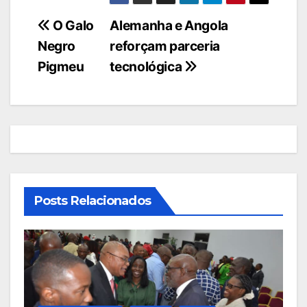
Navegação
O Galo
Alemanha e Angola
Negro
reforçam parceria
de
Pigmeu
tecnológica
artigos
Posts Relacionados