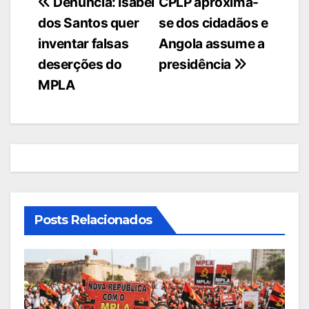
Navegação
Denúncia: Isabel
CPLP aproxima-
dos Santos quer
se dos cidadãos e
de
inventar falsas
Angola assume a
artigos
deserções do
presidência
MPLA
Posts Relacionados