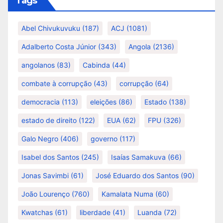
Tags
Abel Chivukuvuku
(187)
ACJ
(1081)
Adalberto Costa Júnior
(343)
Angola
(2136)
angolanos
(83)
Cabinda
(44)
combate à corrupção
(43)
corrupção
(64)
democracia
(113)
eleições
(86)
Estado
(138)
estado de direito
(122)
EUA
(62)
FPU
(326)
Galo Negro
(406)
governo
(117)
Isabel dos Santos
(245)
Isaías Samakuva
(66)
Jonas Savimbi
(61)
José Eduardo dos Santos
(90)
João Lourenço
(760)
Kamalata Numa
(60)
Kwatchas
(61)
liberdade
(41)
Luanda
(72)