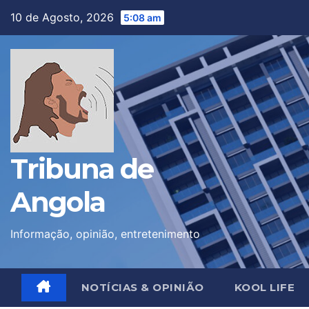
Skip
10 de Agosto, 2026
5:08 am
to
content
Tribuna de
Angola
Informação, opinião, entretenimento
NOTÍCIAS & OPINIÃO
KOOL LIFE