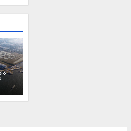
e o
a