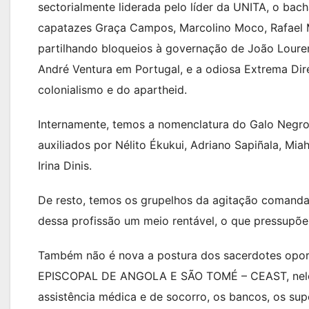
sectorialmente liderada pelo líder da UNITA, o bacha
capatazes Graça Campos, Marcolino Moco, Rafael M
partilhando bloqueios à governação de João Lour
André Ventura em Portugal, e a odiosa Extrema Direi
colonialismo e do apartheid.
Internamente, temos a nomenclatura do Galo Negro 
auxiliados por Nélito Ékukui, Adriano Sapiñala, Mia
Irina Dinis.
De resto, temos os grupelhos da agitação comandad
dessa profissão um meio rentável, o que pressupõe
Também não é nova a postura dos sacerdotes opo
EPISCOPAL DE ANGOLA E SÃO TOMÉ – CEAST, nele s
assistência médica e de socorro, os bancos, os su