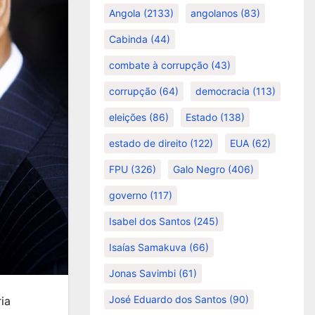
Angola
(2133)
angolanos
(83)
Cabinda
(44)
combate à corrupção
(43)
corrupção
(64)
democracia
(113)
eleições
(86)
Estado
(138)
estado de direito
(122)
EUA
(62)
FPU
(326)
Galo Negro
(406)
governo
(117)
Isabel dos Santos
(245)
Isaías Samakuva
(66)
Jonas Savimbi
(61)
José Eduardo dos Santos
(90)
ia