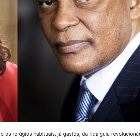
 os refúgios habituais, já gastos, da fidalguia revolucionár