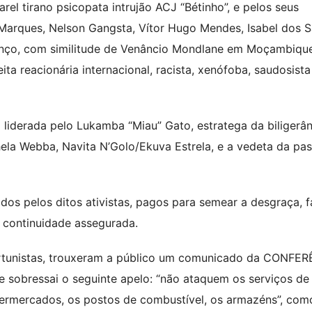
rel tirano psicopata intrujão ACJ “Bétinho”, e pelos seus
arques, Nelson Gangsta, Vítor Hugo Mendes, Isabel dos S
enço, com similitude de Venâncio Mondlane em Moçambique
ta reacionária internacional, racista, xenófoba, saudosist
liderada pelo Lukamba “Miau” Gato, estratega da biligerân
hela Webba, Navita N’Golo/Ekuva Estrela, e a vedeta da pas
os pelos ditos ativistas, pagos para semear a desgraça, 
 continuidade assegurada.
rtunistas, trouxeram a público um comunicado da CONFE
obressai o seguinte apelo: “não ataquem os serviços de
permercados, os postos de combustível, os armazéns”, com