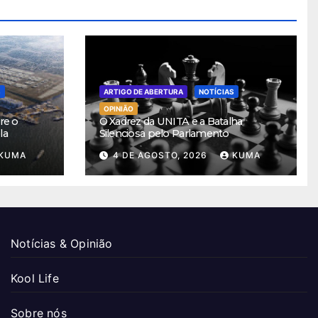
S
ARTIGO DE ABERTURA
NOTÍCIAS
OPINIÃO
re o
O Xadrez da UNITA e a Batalha
la
Silenciosa pelo Parlamento
KUMA
4 DE AGOSTO, 2026
KUMA
Notícias & Opinião
Kool Life
Sobre nós