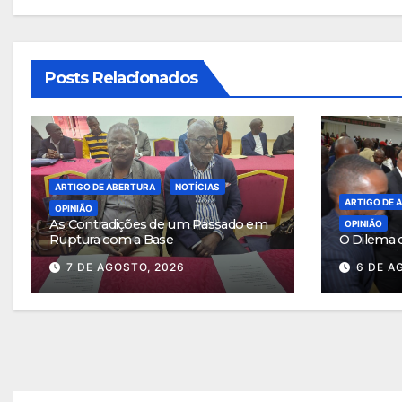
Posts Relacionados
ARTIGO DE ABERTURA
NOTÍCIAS
ARTIGO DE 
OPINIÃO
As Contradições de um Passado em
OPINIÃO
Ruptura com a Base
O Dilema 
7 DE AGOSTO, 2026
6 DE A