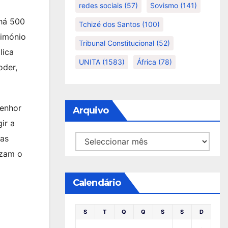
redes sociais
(57)
Sovismo
(141)
 há 500
Tchizé dos Santos
(100)
rimónio
Tribunal Constitucional
(52)
lica
UNITA
(1583)
África
(78)
oder,
Senhor
Arquivo
ir a
Arquivo
tas
izam o
Calendário
S
T
Q
Q
S
S
D