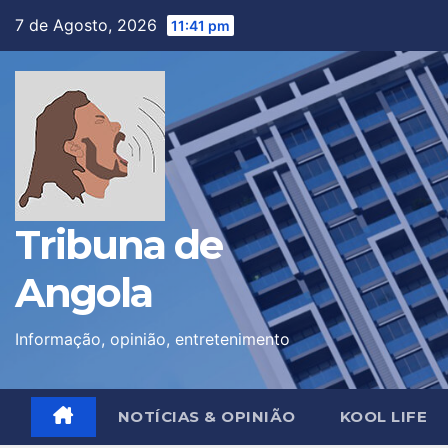
Skip
7 de Agosto, 2026
11:41 pm
to
content
Tribuna de
Angola
Informação, opinião, entretenimento
NOTÍCIAS & OPINIÃO
KOOL LIFE