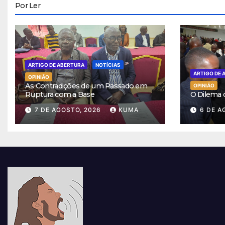
Por Ler
ARTIGO DE ABERTURA
NOTÍCIAS
ARTIGO DE 
OPINIÃO
As Contradições de um Passado em
OPINIÃO
Ruptura com a Base
O Dilema
7 DE AGOSTO, 2026
KUMA
6 DE A