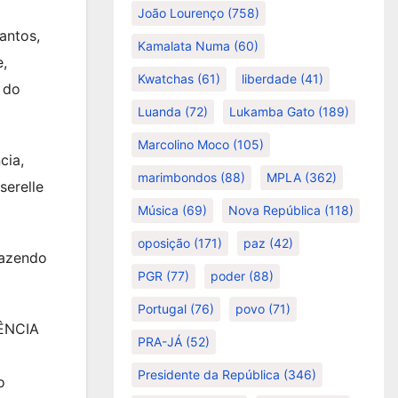
João Lourenço
(758)
antos,
Kamalata Numa
(60)
,
Kwatchas
(61)
liberdade
(41)
a do
Luanda
(72)
Lukamba Gato
(189)
Marcolino Moco
(105)
cia,
marimbondos
(88)
MPLA
(362)
serelle
Música
(69)
Nova República
(118)
oposição
(171)
paz
(42)
fazendo
PGR
(77)
poder
(88)
Portugal
(76)
povo
(71)
RÊNCIA
PRA-JÁ
(52)
Presidente da República
(346)
o