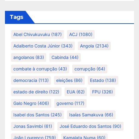
Tags
Abel Chivukuvuku
(187)
ACJ
(1080)
Adalberto Costa Júnior
(343)
Angola
(2134)
angolanos
(83)
Cabinda
(44)
combate à corrupção
(43)
corrupção
(64)
democracia
(113)
eleições
(86)
Estado
(138)
estado de direito
(122)
EUA
(62)
FPU
(326)
Galo Negro
(406)
governo
(117)
Isabel dos Santos
(245)
Isaías Samakuva
(66)
Jonas Savimbi
(61)
José Eduardo dos Santos
(90)
João Lourenço
(759)
Kamalata Numa
(60)