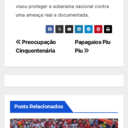
visou proteger a soberania nacional contra
uma ameaça real e documentada.
Navegação
Preocupação
Papagaios Piu
Cinquentenária
Piu
de
artigos
Posts Relacionados