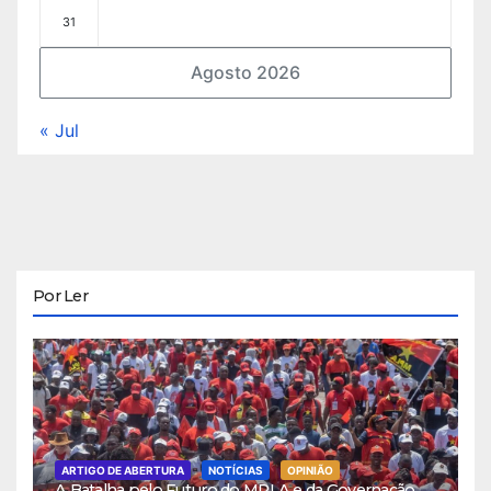
31
Agosto 2026
« Jul
Por Ler
ARTIGO DE ABERTURA
NOTÍCIAS
OPINIÃO
A Batalha pelo Futuro do MPLA e da Governação