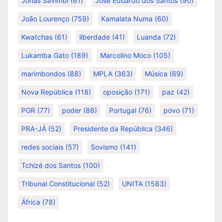
Jonas Savimbi
(61)
José Eduardo dos Santos
(90)
João Lourenço
(759)
Kamalata Numa
(60)
Kwatchas
(61)
liberdade
(41)
Luanda
(72)
Lukamba Gato
(189)
Marcolino Moco
(105)
marimbondos
(88)
MPLA
(363)
Música
(69)
Nova República
(118)
oposição
(171)
paz
(42)
PGR
(77)
poder
(88)
Portugal
(76)
povo
(71)
PRA-JÁ
(52)
Presidente da República
(346)
redes sociais
(57)
Sovismo
(141)
Tchizé dos Santos
(100)
Tribunal Constitucional
(52)
UNITA
(1583)
África
(78)