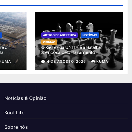
S
ARTIGO DE ABERTURA
NOTÍCIAS
OPINIÃO
re o
O Xadrez da UNITA e a Batalha
la
Silenciosa pelo Parlamento
KUMA
4 DE AGOSTO, 2026
KUMA
Notícias & Opinião
Kool Life
Sobre nós