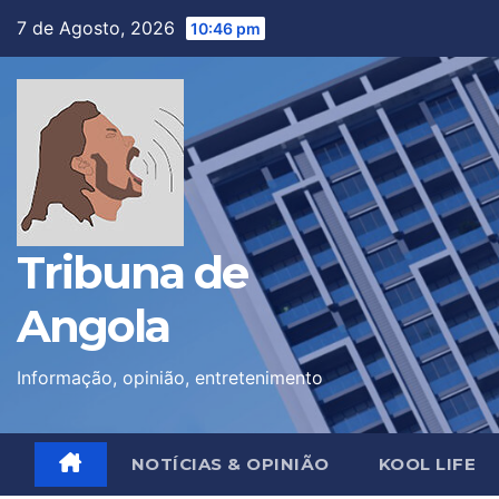
Skip
7 de Agosto, 2026
10:46 pm
to
content
Tribuna de
Angola
Informação, opinião, entretenimento
NOTÍCIAS & OPINIÃO
KOOL LIFE