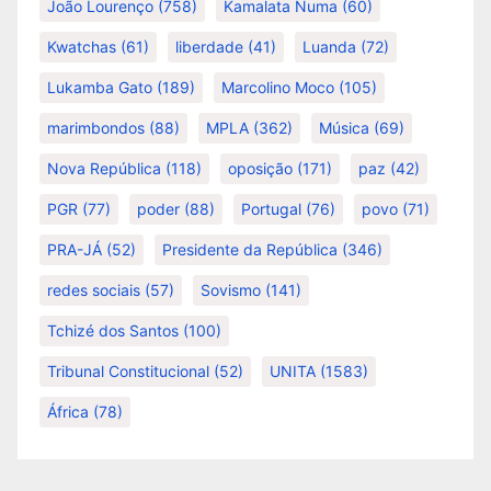
João Lourenço
(758)
Kamalata Numa
(60)
Kwatchas
(61)
liberdade
(41)
Luanda
(72)
Lukamba Gato
(189)
Marcolino Moco
(105)
marimbondos
(88)
MPLA
(362)
Música
(69)
Nova República
(118)
oposição
(171)
paz
(42)
PGR
(77)
poder
(88)
Portugal
(76)
povo
(71)
PRA-JÁ
(52)
Presidente da República
(346)
redes sociais
(57)
Sovismo
(141)
Tchizé dos Santos
(100)
Tribunal Constitucional
(52)
UNITA
(1583)
África
(78)