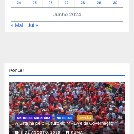
24
25
26
27
28
29
30
Junho 2024
« Mai
Jul »
Por Ler
ARTIGO DE ABERTURA
NOTÍCIAS
OPINIÃO
A Batalha pelo Futuro do MPLA e da Governação
8 DE AGOSTO, 2026
KUMA