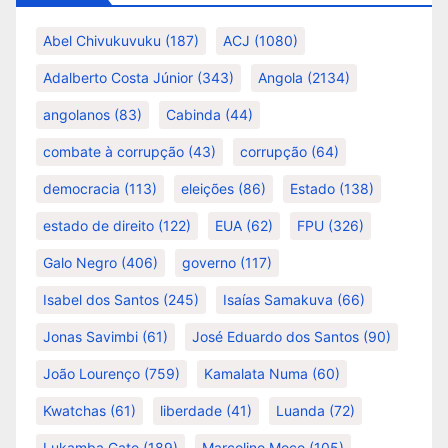
Abel Chivukuvuku
(187)
ACJ
(1080)
Adalberto Costa Júnior
(343)
Angola
(2134)
angolanos
(83)
Cabinda
(44)
combate à corrupção
(43)
corrupção
(64)
democracia
(113)
eleições
(86)
Estado
(138)
estado de direito
(122)
EUA
(62)
FPU
(326)
Galo Negro
(406)
governo
(117)
Isabel dos Santos
(245)
Isaías Samakuva
(66)
Jonas Savimbi
(61)
José Eduardo dos Santos
(90)
João Lourenço
(759)
Kamalata Numa
(60)
Kwatchas
(61)
liberdade
(41)
Luanda
(72)
Lukamba Gato
(189)
Marcolino Moco
(105)