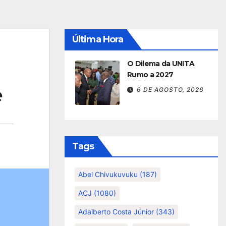
Última Hora
O Dilema da UNITA
Rumo a 2027
e
6 DE AGOSTO, 2026
Tags
Abel Chivukuvuku
(187)
ACJ
(1080)
Adalberto Costa Júnior
(343)