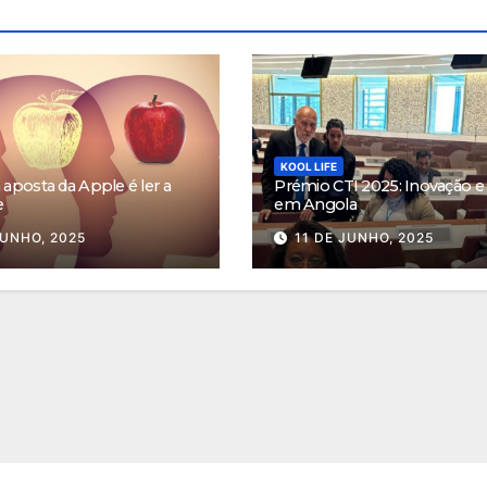
KOOL LIFE
aposta da Apple é ler a
Prémio CTI 2025: Inovação e 
e
em Angola
JUNHO, 2025
11 DE JUNHO, 2025