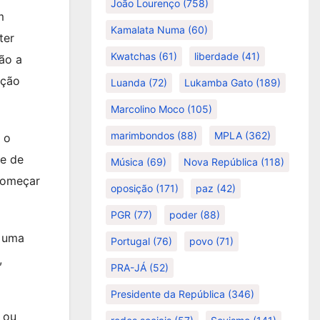
João Lourenço
(758)
m
Kamalata Numa
(60)
ter
Kwatchas
(61)
liberdade
(41)
ão a
ação
Luanda
(72)
Lukamba Gato
(189)
Marcolino Moco
(105)
marimbondos
(88)
MPLA
(362)
 o
ne de
Música
(69)
Nova República
(118)
começar
oposição
(171)
paz
(42)
PGR
(77)
poder
(88)
u uma
Portugal
(76)
povo
(71)
,
PRA-JÁ
(52)
Presidente da República
(346)
l ou