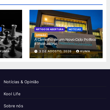
S
ARTIGO DE ABERTURA
NOTÍCIAS
OPINIÃO
ha
A Caminho de um Novo Ciclo Político
e Institucional
KUMA
3 DE AGOSTO, 2026
KUMA
Notícias & Opinião
Kool Life
Sobre nós