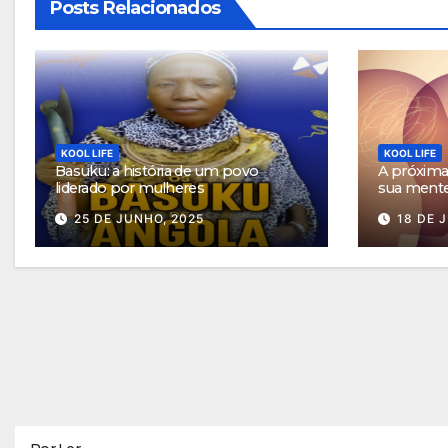
Posts Relacionados
KOOL LIFE
KOOL LIFE
Basuku: a história de um povo
A próxima 
liderado por mulheres
sua ment
25 DE JUNHO, 2025
18 DE 