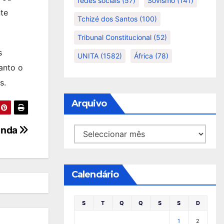
redes sociais
(57)
Sovismo
(141)
nte
Tchizé dos Santos
(100)
Tribunal Constitucional
(52)
s
UNITA
(1582)
África
(78)
anto o
s.
Arquivo
anda
Arquivo
Calendário
S
T
Q
Q
S
S
D
1
2