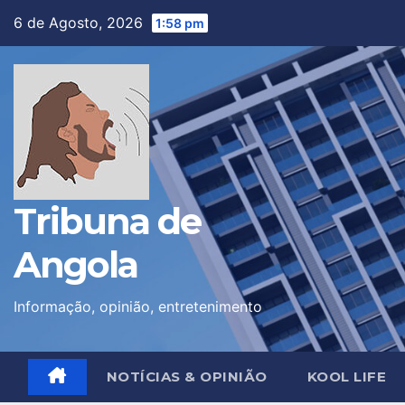
Skip
6 de Agosto, 2026
1:58 pm
to
content
Tribuna de
Angola
Informação, opinião, entretenimento
NOTÍCIAS & OPINIÃO
KOOL LIFE