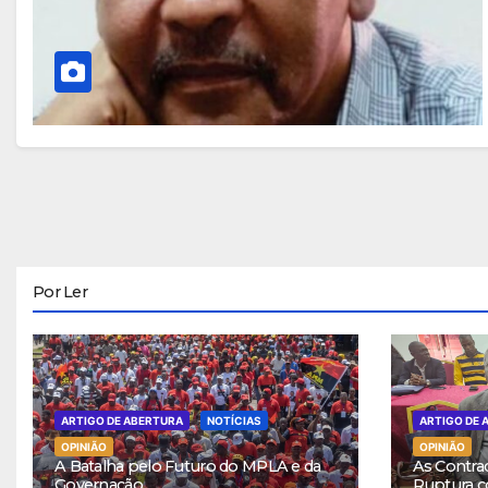
Por Ler
ARTIGO DE ABERTURA
NOTÍCIAS
ARTIGO DE 
OPINIÃO
OPINIÃO
A Batalha pelo Futuro do MPLA e da
As Contra
Governação
Ruptura c