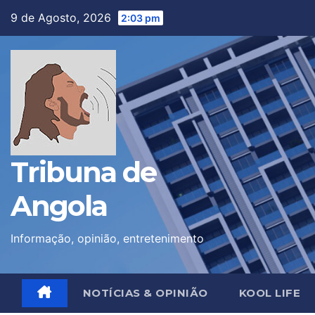
Skip
9 de Agosto, 2026
2:03 pm
to
content
Tribuna de
Angola
Informação, opinião, entretenimento
NOTÍCIAS & OPINIÃO
KOOL LIFE