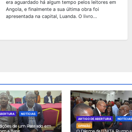
era aguardado há algum tempo pelos leitores em
Angola, e finalmente a sua última obra foi
apresentada na capital, Luanda. O livro…
ABERTURA
NOTÍCIAS
ARTIGO DE ABERTURA
NOTÍCIA
dições de um Passado em
OPINIÃO
om a Base
O Dilema da UNITA Rumo a