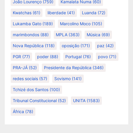
João Lourenço
(759)
Kamalata Numa
(60)
Kwatchas
(61)
liberdade
(41)
Luanda
(72)
Lukamba Gato
(189)
Marcolino Moco
(105)
marimbondos
(88)
MPLA
(363)
Música
(69)
Nova República
(118)
oposição
(171)
paz
(42)
PGR
(77)
poder
(88)
Portugal
(76)
povo
(71)
PRA-JÁ
(52)
Presidente da República
(346)
redes sociais
(57)
Sovismo
(141)
Tchizé dos Santos
(100)
Tribunal Constitucional
(52)
UNITA
(1583)
África
(78)