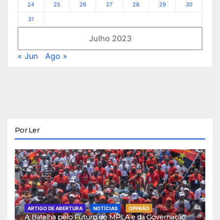
24
25
26
27
28
29
30
31
Julho 2023
« Jun
Ago »
Por Ler
ARTIGO DE ABERTURA
NOTÍCIAS
OPINIÃO
A Batalha pelo Futuro do MPLA e da Governação