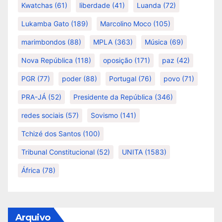
Kwatchas
(61)
liberdade
(41)
Luanda
(72)
Lukamba Gato
(189)
Marcolino Moco
(105)
marimbondos
(88)
MPLA
(363)
Música
(69)
Nova República
(118)
oposição
(171)
paz
(42)
PGR
(77)
poder
(88)
Portugal
(76)
povo
(71)
PRA-JÁ
(52)
Presidente da República
(346)
redes sociais
(57)
Sovismo
(141)
Tchizé dos Santos
(100)
Tribunal Constitucional
(52)
UNITA
(1583)
África
(78)
Arquivo