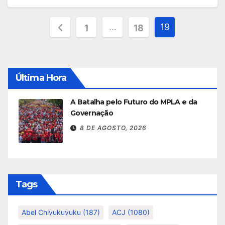
Paginação
…
19
1
18
dos
conteúdos
Última Hora
A Batalha pelo Futuro do MPLA e da
Governação
8 DE AGOSTO, 2026
Tags
Abel Chivukuvuku
(187)
ACJ
(1080)