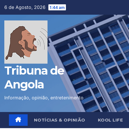
Skip
6 de Agosto, 2026
1:44 am
to
content
Tribuna de
Angola
Informação, opinião, entretenimento
NOTÍCIAS & OPINIÃO
KOOL LIFE