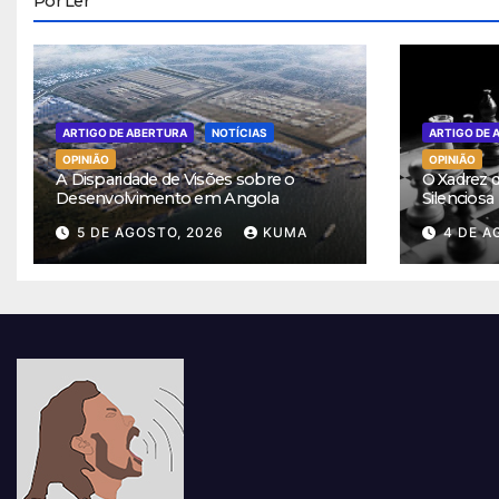
Por Ler
ARTIGO DE ABERTURA
NOTÍCIAS
ARTIGO DE 
OPINIÃO
OPINIÃO
A Disparidade de Visões sobre o
O Xadrez 
Desenvolvimento em Angola
Silencios
5 DE AGOSTO, 2026
KUMA
4 DE A