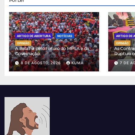
Por Ler
ARTIGO DE ABERTURA
NOTÍCIAS
ARTIGO DE 
OPINIÃO
OPINIÃO
A Batalha pelo Futuro do MPLA e da
As Contra
Governação
Ruptura c
8 DE AGOSTO, 2026
KUMA
7 DE A