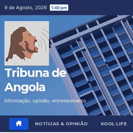
Skip
9 de Agosto, 2026
1:40 pm
to
content
Tribuna de
Angola
Informação, opinião, entretenimento
NOTÍCIAS & OPINIÃO
KOOL LIFE