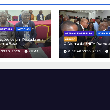
ABERTURA
NOTÍCIAS
ARTIGO DE ABERTURA
NOTÍCIA
dições de um Passado em
OPINIÃO
om a Base
O Dilema da UNITA Rumo a
GOSTO, 2026
KUMA
6 DE AGOSTO, 2026