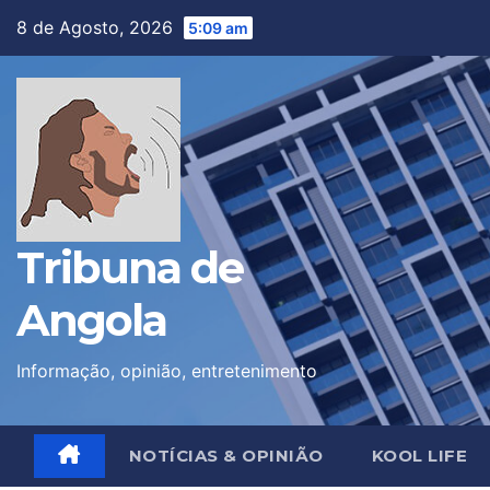
Skip
8 de Agosto, 2026
5:09 am
to
content
Tribuna de
Angola
Informação, opinião, entretenimento
NOTÍCIAS & OPINIÃO
KOOL LIFE