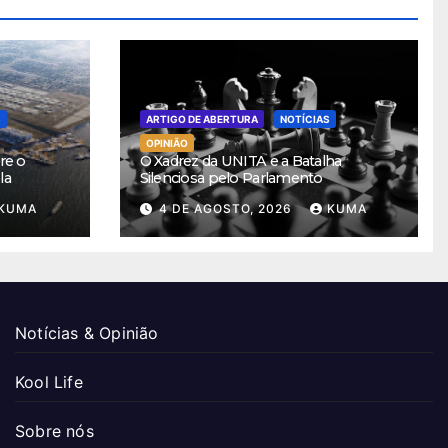
S
ARTIGO DE ABERTURA
NOTÍCIAS
OPINIÃO
re o
O Xadrez da UNITA e a Batalha
la
Silenciosa pelo Parlamento
KUMA
4 DE AGOSTO, 2026
KUMA
Notícias & Opinião
Kool Life
Sobre nós