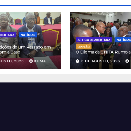
ABERTURA
NOTÍCIAS
ARTIGO DE ABERTURA
NOTÍCIA
dições de um Passado em
OPINIÃO
om a Base
O Dilema da UNITA Rumo a
GOSTO, 2026
KUMA
6 DE AGOSTO, 2026