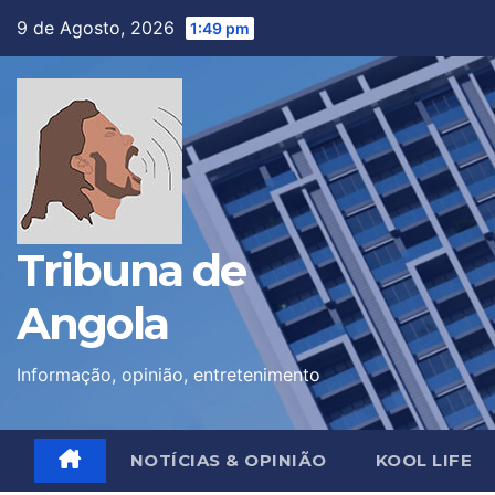
Skip
9 de Agosto, 2026
1:49 pm
to
content
Tribuna de
Angola
Informação, opinião, entretenimento
NOTÍCIAS & OPINIÃO
KOOL LIFE