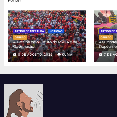
Por Ler
ARTIGO DE ABERTURA
NOTÍCIAS
ARTIGO DE 
OPINIÃO
OPINIÃO
A Batalha pelo Futuro do MPLA e da
As Contra
Governação
Ruptura c
8 DE AGOSTO, 2026
KUMA
7 DE A