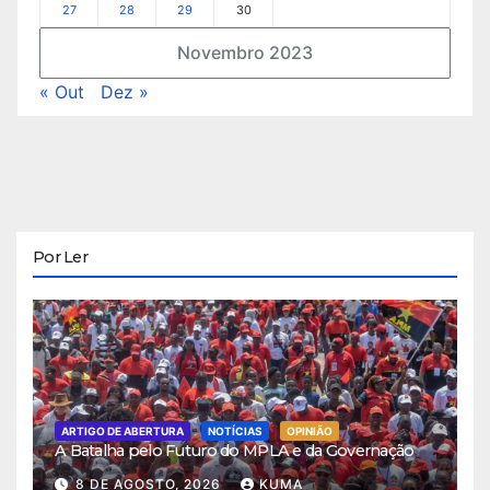
27
28
29
30
Novembro 2023
« Out
Dez »
Por Ler
ARTIGO DE ABERTURA
NOTÍCIAS
OPINIÃO
A Batalha pelo Futuro do MPLA e da Governação
8 DE AGOSTO, 2026
KUMA