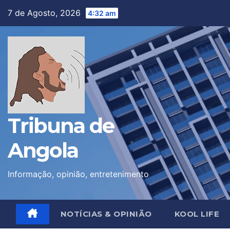
Skip
7 de Agosto, 2026
4:32 am
to
content
Tribuna de
Angola
Informação, opinião, entretenimento
NOTÍCIAS & OPINIÃO
KOOL LIFE