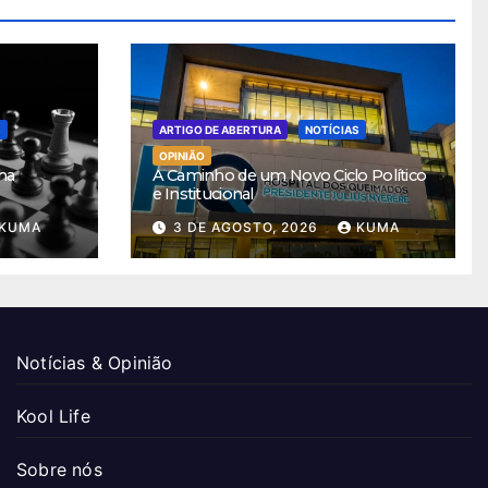
S
ARTIGO DE ABERTURA
NOTÍCIAS
OPINIÃO
ha
A Caminho de um Novo Ciclo Político
e Institucional
KUMA
3 DE AGOSTO, 2026
KUMA
Notícias & Opinião
Kool Life
Sobre nós