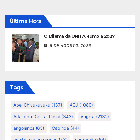
Última Hora
O Dilema da UNITA Rumo a 2027
6 DE AGOSTO, 2026
Tags
Abel Chivukuvuku
(187)
ACJ
(1080)
Adalberto Costa Júnior
(343)
Angola
(2132)
angolanos
(83)
Cabinda
(44)
combate à corrupção
(43)
corrupção
(64)