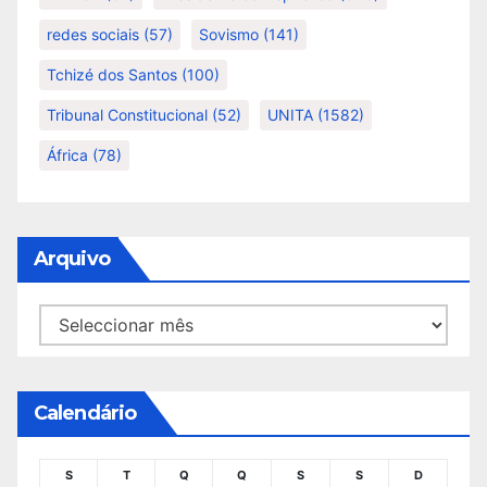
redes sociais
(57)
Sovismo
(141)
Tchizé dos Santos
(100)
Tribunal Constitucional
(52)
UNITA
(1582)
África
(78)
Arquivo
Arquivo
Calendário
S
T
Q
Q
S
S
D