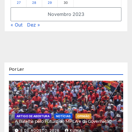
27
28
29
30
Novembro 2023
« Out
Dez »
Por Ler
ARTIGO DE ABERTURA
NOTÍCIAS
OPINIÃO
A Batalha pelo Futuro do MPLA e da Governação
8 DE AGOSTO, 2026
KUMA