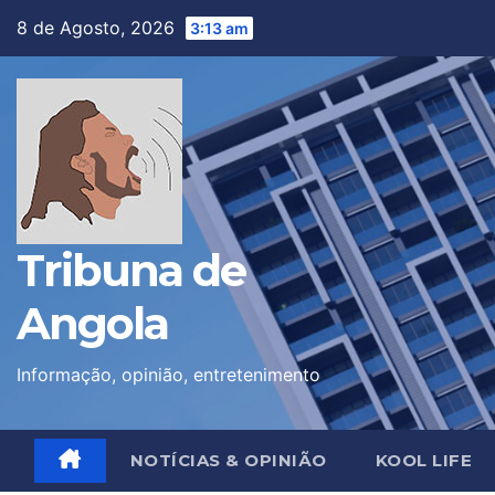
Skip
8 de Agosto, 2026
3:13 am
to
content
Tribuna de
Angola
Informação, opinião, entretenimento
NOTÍCIAS & OPINIÃO
KOOL LIFE