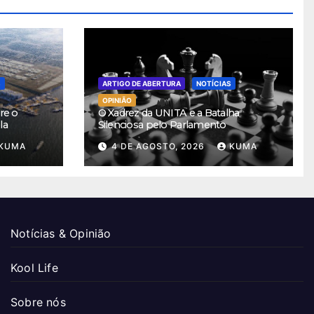
S
ARTIGO DE ABERTURA
NOTÍCIAS
OPINIÃO
re o
O Xadrez da UNITA e a Batalha
la
Silenciosa pelo Parlamento
KUMA
4 DE AGOSTO, 2026
KUMA
Notícias & Opinião
Kool Life
Sobre nós