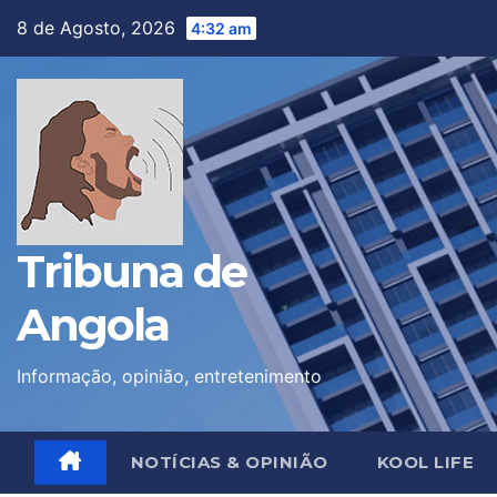
Skip
8 de Agosto, 2026
4:32 am
to
content
Tribuna de
Angola
Informação, opinião, entretenimento
NOTÍCIAS & OPINIÃO
KOOL LIFE