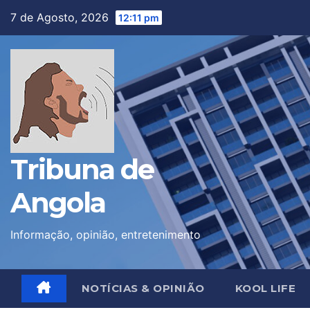
Skip
7 de Agosto, 2026
12:11 pm
to
content
Tribuna de
Angola
Informação, opinião, entretenimento
NOTÍCIAS & OPINIÃO
KOOL LIFE