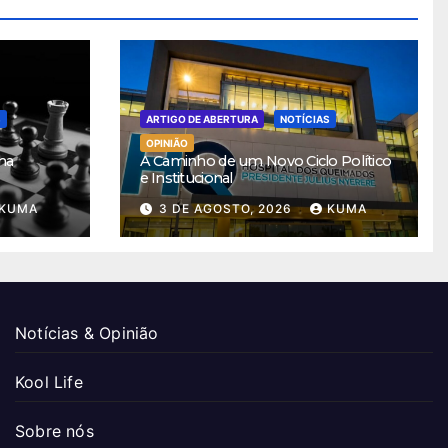
S
ARTIGO DE ABERTURA
NOTÍCIAS
OPINIÃO
ha
A Caminho de um Novo Ciclo Político
e Institucional
KUMA
3 DE AGOSTO, 2026
KUMA
Notícias & Opinião
Kool Life
Sobre nós